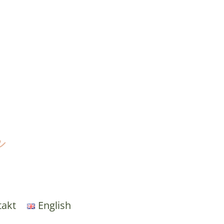
e
takt
English