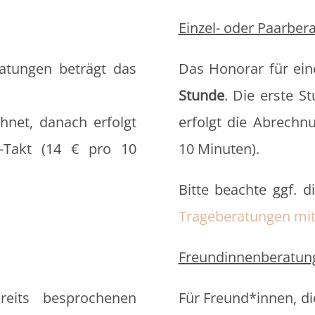
Einzel- oder Paarber
eratungen beträgt das
Das Honorar für ein
Stunde
. Die erste S
hnet, danach erfolgt
erfolgt die Abrechn
-Takt (14 € pro 10
10 Minuten).
Bitte beachte ggf. d
.
Trageberatungen mi
Freundinnenberatun
reits besprochenen
Für Freund*innen, di